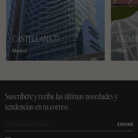
CASTELLANA 77
ESTADI
Madrid
Dijon
Suscríbete y recibe las últimas novedades y
tendencias en tu correo.
Correo
ENVIAR
electrónico