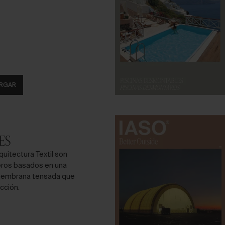
RGAR
ES
quitectura Textil son
eros basados en una
 membrana tensada que
cción.