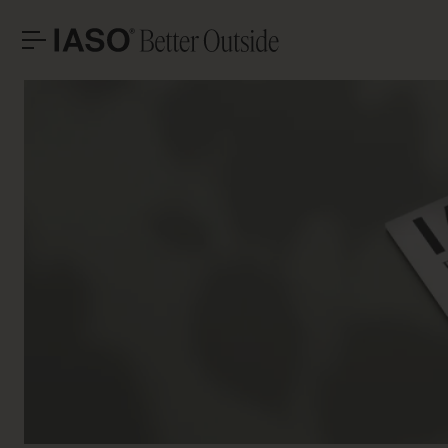
OFICINAS CENTRALES
CONTACTO
H
Avinguda Exèrcit 35-37
Tel. +34 973 263 022
25194 Lleida
Fax +34 973 275 887
España
E-mail info@iasoglobal.com
SOLUCIONES
PROYECTOS EMBLEMÁTICOS
CONTACTA CON NOSOTROS
CÓMO LLEGAR
PROFESIONAL
HISTORIAS