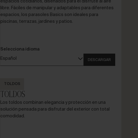
espacios cotidianos, diseñados para el disfrute al aire
libre. Fáciles de manipular y adaptables para diferentes
espacios, los parasoles Basics son ideales para
piscinas, terrazas, jardines y patios.
Selecciona idioma
Español
DESCARGAR
TOLDOS
TOLDOS
Los toldos combinan elegancia y protección en una
solución pensada para disfrutar del exterior con total
comodidad.