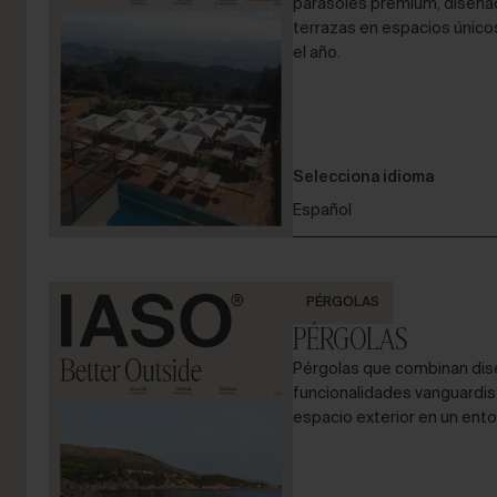
parasoles premium, diseña
terrazas en espacios único
el año.
Selecciona idioma
Español
PÉRGOLAS
PÉRGOLAS
Pérgolas que combinan dis
funcionalidades vanguardis
espacio exterior en un ento