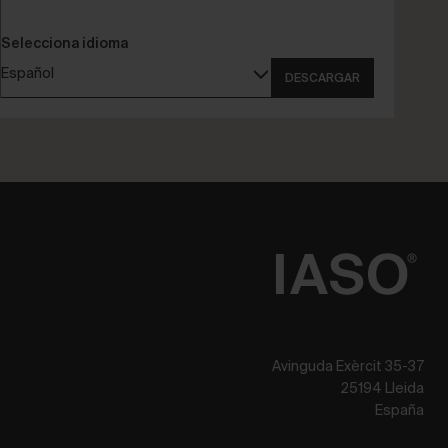
Selecciona idioma
Español
DESCARGAR
Avinguda Exèrcit 35-37
25194 Lleida
España