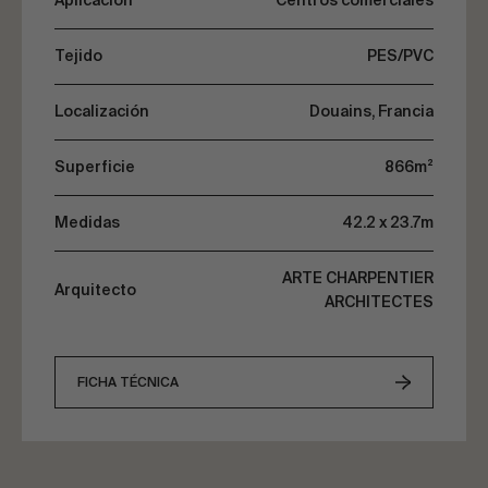
Aplicación
Centros comerciales
Tejido
PES/PVC
Localización
Douains, Francia
Superficie
866m²
Medidas
42.2 x 23.7m
ARTE CHARPENTIER
Arquitecto
ARCHITECTES
FICHA TÉCNICA