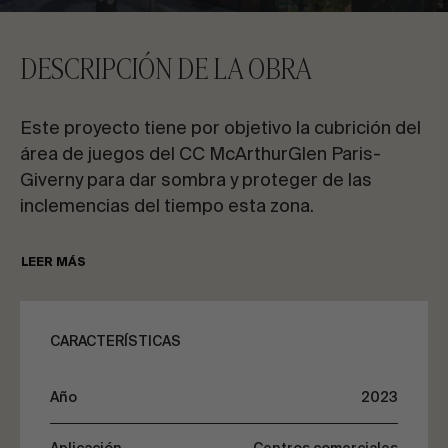
CONTACTA CON NOSOTROS
DESCRIPCIÓN DE LA OBRA
Solicita información
Este proyecto tiene por objetivo la cubrición del
área de juegos del CC McArthurGlen Paris-
Giverny para dar sombra y proteger de las
inclemencias del tiempo esta zona.
ES
EN
FR
PT
Debido a la gran superficie a cubrir, de unos
LEER MÁS
866m², la cubierta tiene un gran protagonismo
dentro del centro comercial. Por ello, se crea
HABLEMOS DE TU PROYECTO
una estructura con una geometría curvada
CARACTERÍSTICAS
compleja para dar entidad al centro, siguiendo la
estética marcada por los arquitectos.
Asesoría y consultoría
Año
2023