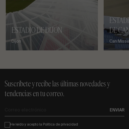
ESTAD
ESTADIO DE DIJON
DE CAN
Dijon
Can Misses
Suscríbete y recibe las últimas novedades y
tendencias en tu correo.
Correo
ENVIAR
electrónico
Condiciones
He leído y acepto la
Política de privacidad