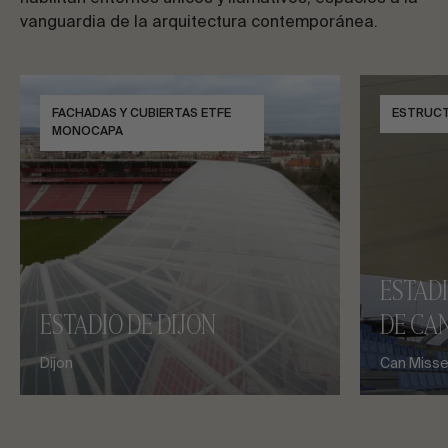
vanguardia de la arquitectura contemporánea.
FACHADAS Y CUBIERTAS ETFE
ESTRUC
MONOCAPA
ESTAD
ESTADIO DE DIJON
DE CAN
Dijon
Can Misses