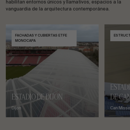
habilitan entornos únicos y llamativos, espacios a la
vanguardia de la arquitectura contemporánea.
FACHADAS Y CUBIERTAS ETFE
ESTRUC
MONOCAPA
ESTAD
ESTADIO DE DIJON
DE CAN
Dijon
Can Misses