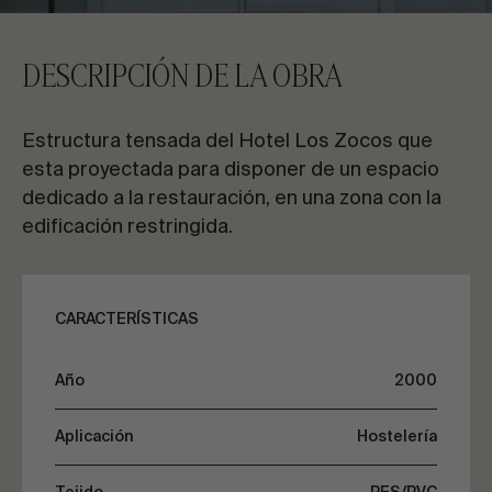
CONTACTA CON NOSOTROS
DESCRIPCIÓN DE LA OBRA
Solicita información
Estructura tensada del Hotel Los Zocos que
esta proyectada para disponer de un espacio
dedicado a la restauración, en una zona con la
edificación restringida.
ES
EN
FR
PT
CARACTERÍSTICAS
HABLEMOS DE TU PROYECTO
Año
2000
Asesoría y consultoría
Aplicación
Hostelería