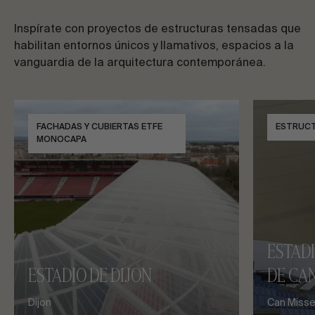
Inspírate con proyectos de estructuras tensadas que
habilitan entornos únicos y llamativos, espacios a la
vanguardia de la arquitectura contemporánea.
FACHADAS Y CUBIERTAS ETFE
ESTRUC
MONOCAPA
ESTAD
ESTADIO DE DIJON
DE CAN
Dijon
Can Misses