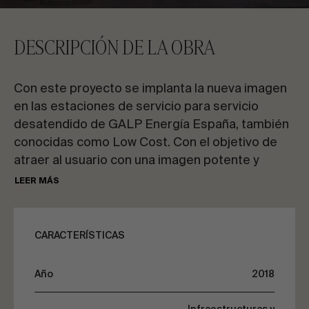
CONTACTA CON NOSOTROS
DESCRIPCIÓN DE LA OBRA
Solicita información
Con este proyecto se implanta la nueva imagen
en las estaciones de servicio para servicio
desatendido de GALP Energía España, también
conocidas como Low Cost. Con el objetivo de
atraer al usuario con una imagen potente y
ES
EN
FR
PT
enérgica.
LEER MÁS
La marquesina está compuesta de una
HABLEMOS DE TU PROYECTO
estructura metálica de planta rectangular, de
CARACTERÍSTICAS
dimensiones totales 8 x 15.7m y una altura de
lona máxima de 5m. La construcción presenta
Asesoría y consultoría
Año
2018
una simetría en ambos ejes y está compuesta
por dos pilares principales y cables que