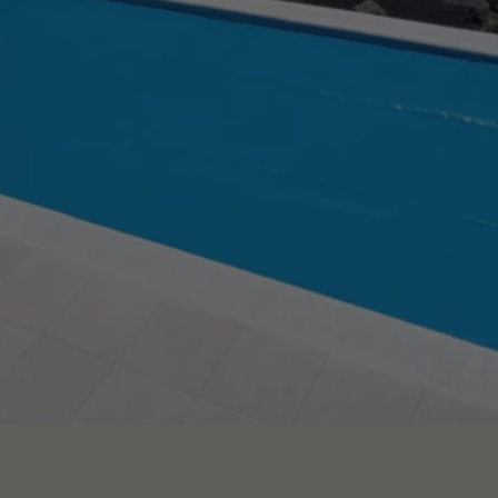
CONTACTEZ-NOUS
Demandez des informations
FR
ES
EN
PT
PARLONS DE VOTRE PROJET
Conseil & Consulting