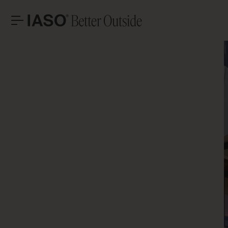
BUREAUX CENTRAUX
CONTACT
PARLON
Avinguda Exèrcit 35-37
Tél. +34 973 263 022
25194 Lleida
Fax +34 973 275 887
Espagne
E-mail info@iasoglobal.com
SOLUTIONS
PROJETS EMBLÉMATIQUES
Con
CONTACTEZ-NOUS
COMMENT Y ARRIVER
PROFESSIONNEL
HISTOIRES