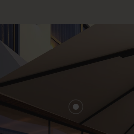
FERMER
S DE VOTRE PROJET
CON
seil & Consulting
D