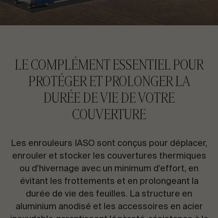
CONTACTEZ-NOUS
VOIR TOUT
Demandez des informations
LE COMPLÉMENT ESSENTIEL POUR
PROTÉGER ET PROLONGER LA
DURÉE DE VIE DE VOTRE
COUVERTURE
FR
ES
EN
PT
Les enrouleurs IASO sont conçus pour déplacer,
PARLONS DE VOTRE PROJET
enrouler et stocker les couvertures thermiques
ou d’hivernage avec un minimum d’effort, en
évitant les frottements et en prolongeant la
Conseil & Consulting
durée de vie des feuilles. La structure en
aluminium anodisé et les accessoires en acier