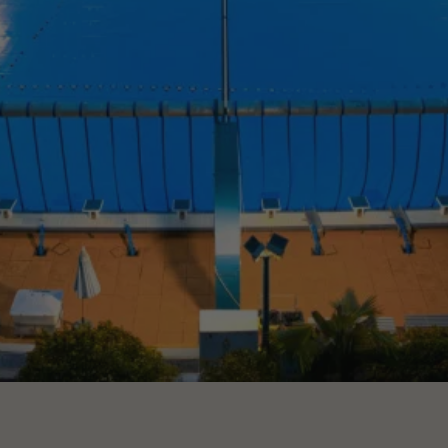
CONTACTEZ-NOUS
Demandez des informations
FR
ES
EN
PT
PARLONS DE VOTRE PROJET
Conseil & Consulting