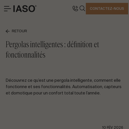
FERMER
CONTACTEZ-NOUS
BUREAUX CENTRAUX
CONTACT
RETOUR
SOLUTIONS
Avinguda Exèrcit 35-37
Tél. +34 973 263 022
Pergolas intelligentes : définition et
PROJETS EMBLÉMATIQUES
25194 Lleida
Fax +34 973 275 887
fonctionnalités
PROFESSIONNEL
Espagne
E-mail info@iasoglobal.com
HISTOIRES
CONTACT
COMMENT Y ARRIVER
Découvrez ce qu’est une pergola intelligente, comment elle
PARLONS DE VOTRE PROJET
fonctionne et ses fonctionnalités. Automatisation, capteurs
et domotique pour un confort total toute l’année.
Conseil & Consulting
10 FÉV 2026