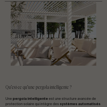
CONTACTEZ-NOUS
Demandez des informations
FR
ES
EN
PT
PARLONS DE VOTRE PROJET
Qu’est-ce qu’une pergola intelligente ?
Conseil & Consulting
Une
pergola intelligente
est une structure avancée de
protection solaire qui intègre des
systèmes automatisés