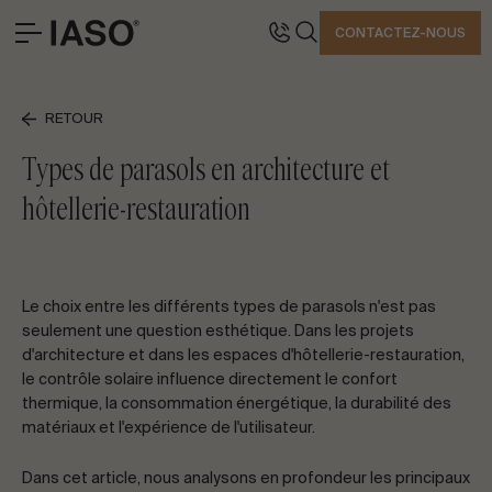
FERMER
CONTACTEZ-NOUS
BUREAUX CENTRAUX
CONTACT
RETOUR
SOLUTIONS
Avinguda Exèrcit 35-37
Tél. +34 973 263 022
Types de parasols en architecture et
PROJETS EMBLÉMATIQUES
25194 Lleida
Fax +34 973 275 887
hôtellerie-restauration
PROFESSIONNEL
Espagne
E-mail info@iasoglobal.com
HISTOIRES
CONTACT
COMMENT Y ARRIVER
Le choix entre les différents types de parasols n'est pas
PARLONS DE VOTRE PROJET
seulement une question esthétique. Dans les projets
d'architecture et dans les espaces d'hôtellerie-restauration,
le contrôle solaire influence directement le confort
thermique, la consommation énergétique, la durabilité des
Conseil & Consulting
matériaux et l'expérience de l'utilisateur.
Dans cet article, nous analysons en profondeur les principaux