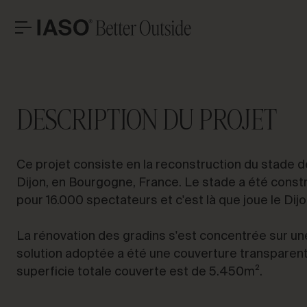
Dijon
BUREAUX CENTRAUX
CONTACT
PARLON
Avinguda Exèrcit 35-37
Tél. +34 973 263 022
DESCRIPTION DU PROJET
25194 Lleida
Fax +34 973 275 887
Espagne
E-mail info@iasoglobal.com
SOLUTIONS
Ce projet consiste en la reconstruction du stade de
PROJETS EMBLÉMATIQUES
Con
CONTACTEZ-NOUS
COMMENT Y ARRIVER
Dijon, en Bourgogne, France. Le stade a été constru
PROFESSIONNEL
pour 16.000 spectateurs et c'est là que joue le Dijo
HISTOIRES
La rénovation des gradins s'est concentrée sur une
solution adoptée a été une couverture transparen
superficie totale couverte est de 5.450m².