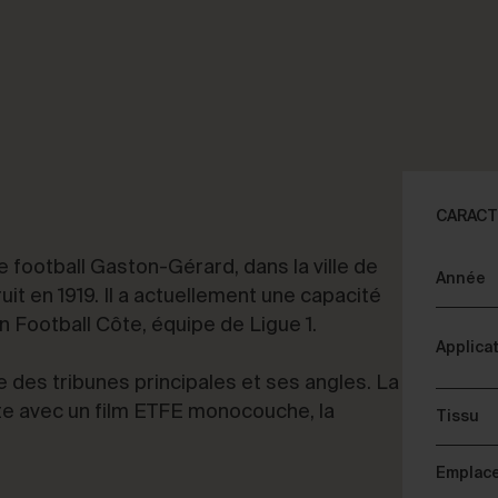
FERMER
S DE VOTRE PROJET
CON
CARACT
 football Gaston-Gérard, dans la ville de
Année
seil & Consulting
D
it en 1919. Il a actuellement une capacité
n Football Côte, équipe de Ligue 1.
Applica
 des tribunes principales et ses angles. La
te avec un film ETFE monocouche, la
Tissu
Emplac