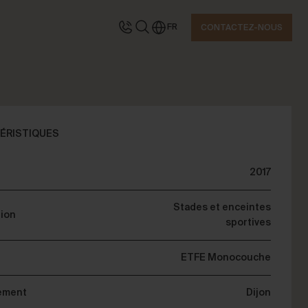
FR
CONTACTEZ-NOUS
TACTEZ-NOUS
ÉRISTIQUES
2017
emandez des informations
Stades et enceintes
tion
sportives
ETFE Monocouche
ement
Dijon