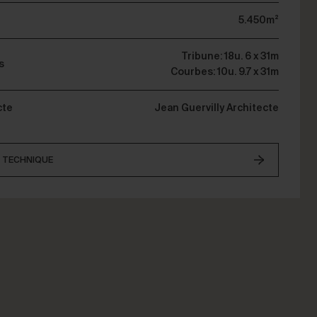
5.450m²
Tribune: 18u. 6 x 31m
s
Courbes: 10u. 9.7 x 31m
cte
Jean Guervilly Architecte
E TECHNIQUE