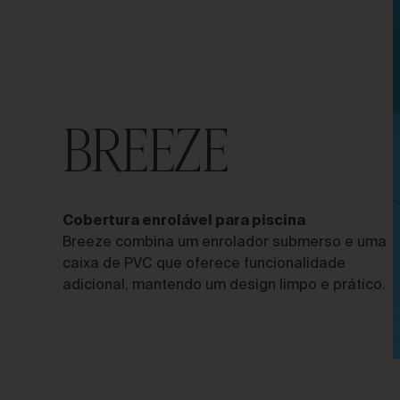
VAMOS FALAR SOBRE O SEU
BREEZE
PROJETO
Assessoria e
Cobertura enrolável para piscina
Consultoria
Breeze combina um enrolador submerso e uma
caixa de PVC que oferece funcionalidade
adicional, mantendo um design limpo e prático.