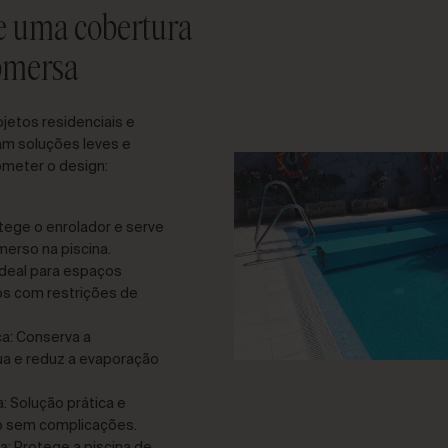
e uma cobertura
bmersa
jetos residenciais e
am soluções leves e
meter o design:
otege o enrolador e serve
erso na piscina.
deal para espaços
s com restrições de
ca: Conserva a
a e reduz a evaporação
 Solução prática e
o sem complicações.
: Protege a piscina de