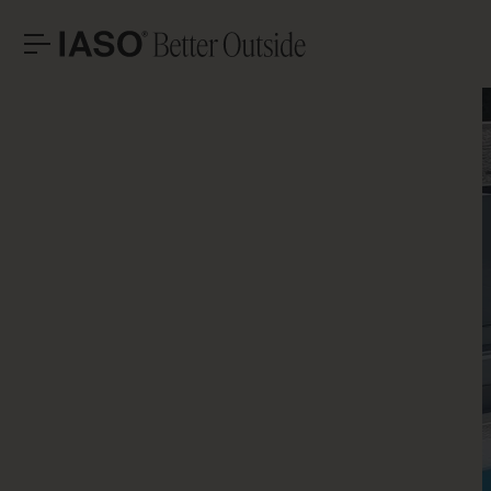
ESCRITÓRIOS CENTRAIS
CONTACTO
VAM
Avinguda Exèrcit 35-37
Tel. +34 973 263 022
25194 Lleida
Fax +34 973 275 887
Espanha
E-mail info@iasoglobal.com
SOLUÇÕES
PROJETOS EMBLEMÁTICOS
A
CONTACTE-NOS
COMO CHEGAR
PROFISSIONAL
HISTÓRIAS