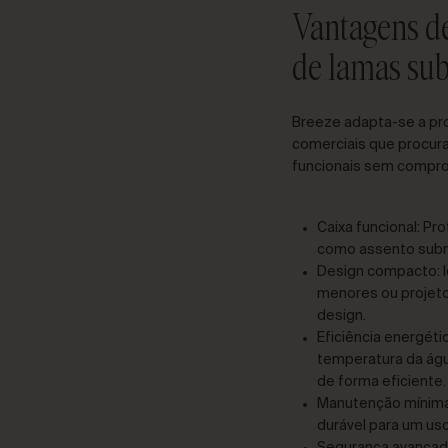
Vantagens d
de lamas su
Breeze
adapta-se a pro
comerciais que procur
funcionais sem compro
Caixa funcional: Pr
como assento subm
Design compacto: I
menores ou projeto
design.
Eficiência energéti
temperatura da águ
de forma eficiente.
Manutenção mínima:
durável para um us
Segurança avançada