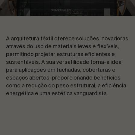
CONTACTE-NOS
VER TUDO
Solicite informações
A arquitetura têxtil oferece soluções inovadoras
através do uso de materiais leves e flexíveis,
permitindo projetar estruturas eficientes e
sustentáveis. A sua versatilidade torna-a ideal
para aplicações em fachadas, coberturas e
PT
ES
EN
FR
espaços abertos, proporcionando benefícios
como a redução do peso estrutural, a eficiência
energética e uma estética vanguardista.
VAMOS FALAR SOBRE O SEU PROJETO
Assessoria e Consultoria