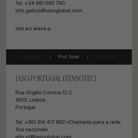
Tel. +34 881 063 790
info.galicia@iasoglobal.com
VER NO MAPA
Piscinas
Prot. Solar
Arq. têxtil
IASO PORTUGAL (TENSOTEC)
Rua Virgílio Correia 12 C
1600, Lisboa
Portugal
Tel. +351 214 417 962 «Chamada para a rede
fixa nacional»
info.pt@iasoglobal.com