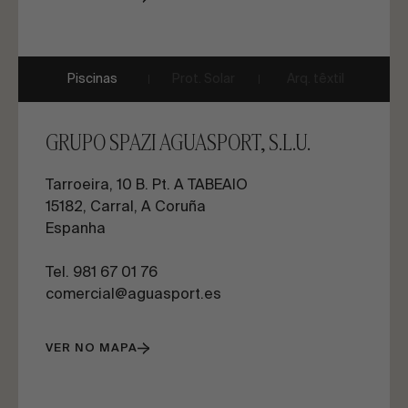
Piscinas
Prot. Solar
Arq. têxtil
GRUPO SPAZI AGUASPORT, S.L.U.
Tarroeira, 10 B. Pt. A TABEAIO
15182, Carral, A Coruña
Espanha
Tel. 981 67 01 76
comercial@aguasport.es
VER NO MAPA