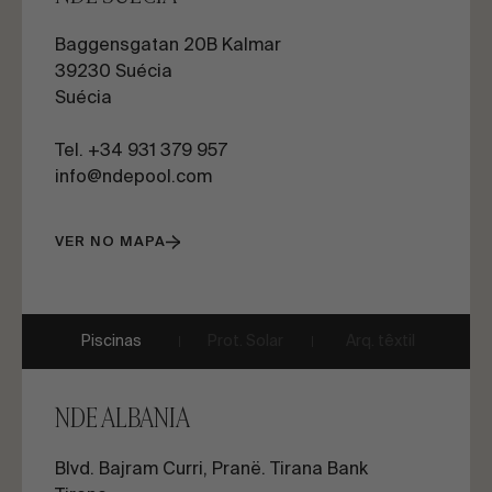
Baggensgatan 20B Kalmar
39230 Suécia
Suécia
Tel. +34 931 379 957
info@ndepool.com
VER NO MAPA
Piscinas
Prot. Solar
Arq. têxtil
NDE ALBANIA
Blvd. Bajram Curri, Pranë. Tirana Bank