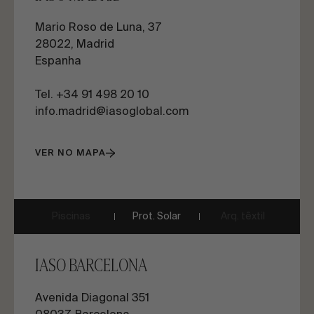
Mario Roso de Luna, 37
28022, Madrid
Espanha
Tel. +34 91 498 20 10
info.madrid@iasoglobal.com
VER NO MAPA
Piscinas
Prot. Solar
Arq. têxtil
IASO BARCELONA
Avenida Diagonal 351