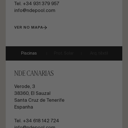
Tel. +34 931 379 957
info@ndepool.com
VER NO MAPA
Piscinas
Prot. Solar
Arq. têxtil
NDE CANARIAS
Verode, 3
38360, El Sauzal
Santa Cruz de Tenerife
Espanha
Tel. +34 618 142 724