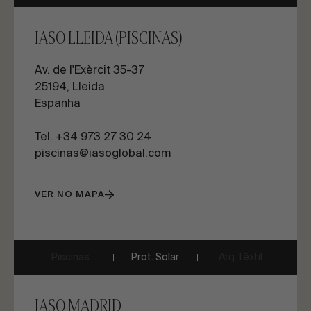
IASO LLEIDA (PISCINAS)
Av. de l'Exèrcit 35-37
25194, Lleida
Espanha
Tel. +34 973 27 30 24
piscinas@iasoglobal.com
VER NO MAPA
Piscinas
Prot. Solar
Arq. têxtil
IASO MADRID