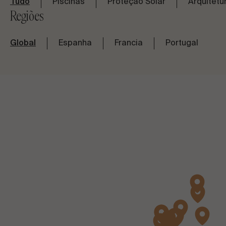
Tudo
Piscinas
Proteção Solar
Arquitetur
Regiões
Global
Espanha
Francia
Portugal