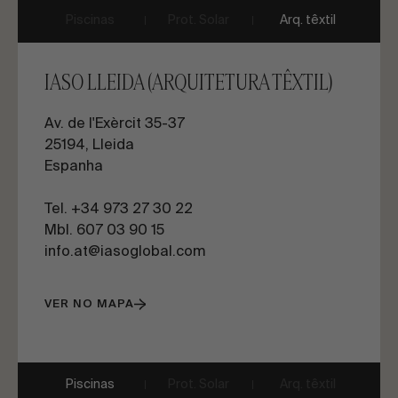
Piscinas
Prot. Solar
Arq. têxtil
IASO LLEIDA (ARQUITETURA TÊXTIL)
Av. de l'Exèrcit 35-37
25194, Lleida
Espanha
Tel. +34 973 27 30 22
Mbl. 607 03 90 15
info.at@iasoglobal.com
VER NO MAPA
Piscinas
Prot. Solar
Arq. têxtil