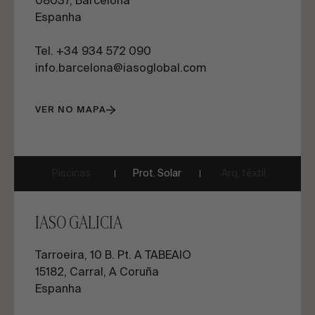
08037, Barcelona
Espanha
Tel. +34 934 572 090
info.barcelona@iasoglobal.com
VER NO MAPA
Piscinas
Prot. Solar
Arq. têxtil
IASO GALICIA
Tarroeira, 10 B. Pt. A TABEAIO
15182, Carral, A Coruña
Espanha