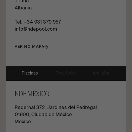
Tirana
Albânia
Tel. +34 931 379 957
info@ndepool.com
VER NO MAPA
Piscinas
Prot. Solar
Arq. têxtil
NDE MÉXICO
Pedernal 372, Jardines del Pedregal
01900, Ciudad de México
México