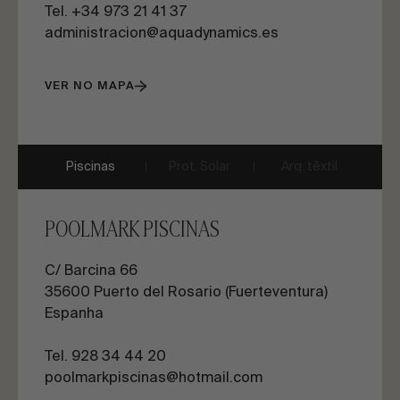
Tel. +34 973 21 41 37
administracion@aquadynamics.es
VER NO MAPA
Piscinas
Prot. Solar
Arq. têxtil
POOLMARK PISCINAS
C/ Barcina 66
35600
Puerto del Rosario (Fuerteventura)
Espanha
Tel. 928 34 44 20
poolmarkpiscinas@hotmail.com