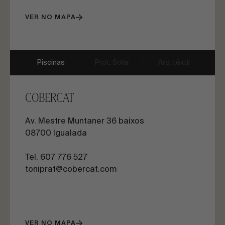
VER NO MAPA
Piscinas
Prot. Solar
Arq. têxtil
COBERCAT
Av. Mestre Muntaner 36 baixos
08700 Igualada
Tel. 607 776 527
toniprat@cobercat.com
VER NO MAPA