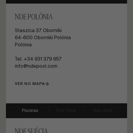
NDE POLÓNIA
Staszica 37 Oborniki
64-600 Oborniki Polónia
Polónia
Tel. +34 931 379 957
info@ndepool.com
VER NO MAPA
Piscinas
Prot. Solar
Arq. têxtil
NDE SUÉCIA