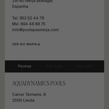
29780 Nerja (Málaga)
Espanha
Tel. 952 52 44 78
Mvl. 694 48 88 75
info@poolspasnerja.com
VER NO MAPA
Piscinas
Prot. Solar
Arq. têxtil
AQUADYNAMICS POOLS
Carrer Tèrmens, 8
25191 Lleida