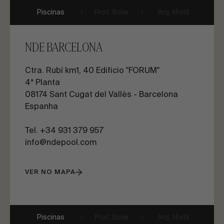
Piscinas
Prot. Solar
Arq. têxtil
NDE BARCELONA
Ctra. Rubí km1, 40 Edificio "FORUM"
4ª Planta
08174 Sant Cugat del Vallès - Barcelona
Espanha
Tel. +34 931 379 957
info@ndepool.com
VER NO MAPA
Piscinas
Prot. Solar
Arq. têxtil