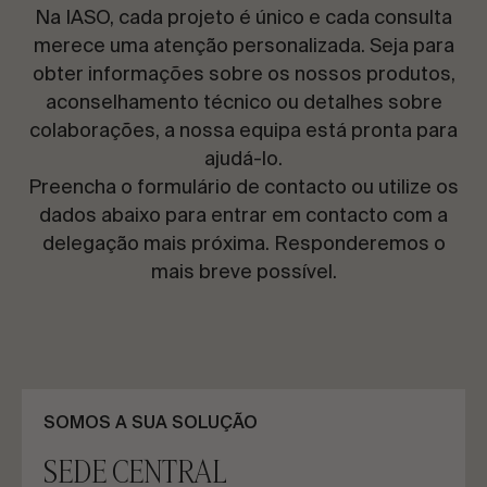
CONTACTE-NOS
Na IASO, cada projeto é único e cada consulta
merece uma atenção personalizada. Seja para
obter informações sobre os nossos produtos,
Solicite informações
aconselhamento técnico ou detalhes sobre
colaborações, a nossa equipa está pronta para
ajudá-lo.
Preencha o formulário de contacto ou utilize os
dados abaixo para entrar em contacto com a
delegação mais próxima. Responderemos o
PT
ES
EN
FR
mais breve possível.
VAMOS FALAR SOBRE O SEU PROJETO
SOMOS A SUA SOLUÇÃO
Assessoria e Consultoria
SEDE CENTRAL