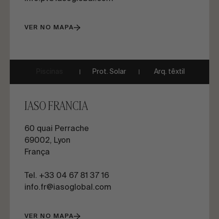
VER NO MAPA
Piscinas
Prot. Solar
Arq. têxtil
IASO FRANCIA
60 quai Perrache
69002, Lyon
França
Tel. +33 04 67 81 37 16
info.fr@iasoglobal.com
VER NO MAPA