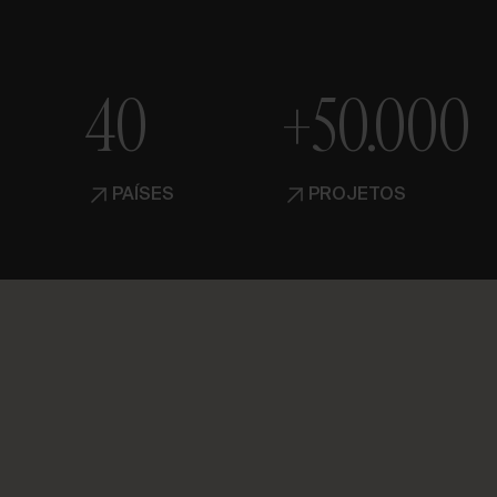
40
+50.000
PAÍSES
PROJETOS