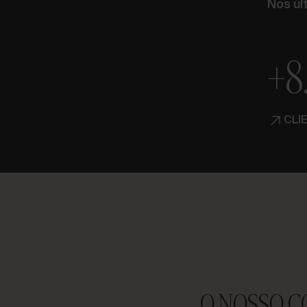
Nos últ
+8
CLI
O NOSSO 