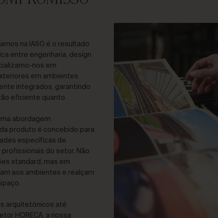
zamos na IASO é o resultado
ca entre engenharia, design
ecializamo-nos em
xteriores em ambientes
ente integrados, garantindo
tão eficiente quanto
numa abordagem
ada produto é concebido para
ades específicas de
 profissionais do setor. Não
ões standard, mas em
stam aos ambientes e realçam
spaço.
s arquitetónicos até
etor HORECA, a nossa