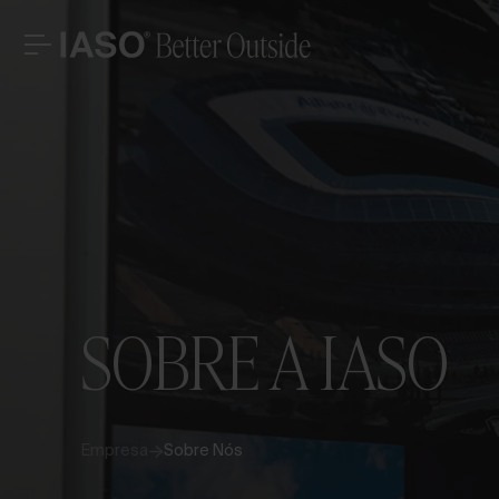
ESCRITÓRIOS CENTRAIS
CONTACTO
VAM
Avinguda Exèrcit 35-37
Tel. +34 973 263 022
25194 Lleida
Fax +34 973 275 887
Espanha
E-mail info@iasoglobal.com
SOLUÇÕES
PROJETOS EMBLEMÁTICOS
A
CONTACTE-NOS
COMO CHEGAR
PROFISSIONAL
SOBRE A IASO
HISTÓRIAS
Empresa
Sobre Nós