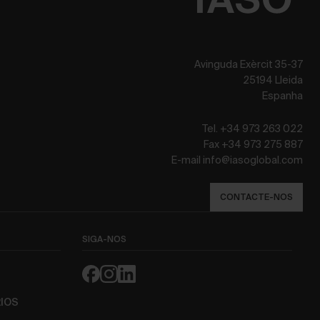
Avinguda Exèrcit 35-37
25194 Lleida
Espanha
Tel. +34 973 263 022
Fax +34 973 275 887
E-mail info@iasoglobal.com
CONTACTE-NOS
SIGA-NOS
IOS