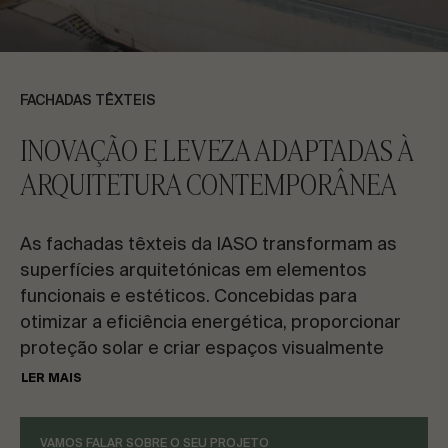
CONTACTE-NOS
VER TUDO
Solicite informações
FACHADAS TÊXTEIS
INOVAÇÃO E LEVEZA ADAPTADAS À
ARQUITETURA CONTEMPORÂNEA
As fachadas têxteis da IASO transformam as
PT
ES
EN
FR
superfícies arquitetónicas em elementos
funcionais e estéticos. Concebidas para
VAMOS FALAR SOBRE O SEU PROJETO
otimizar a eficiência energética, proporcionar
proteção solar e criar espaços visualmente
impactantes, estas soluções oferecem uma
LER MAIS
Assessoria e Consultoria
combinação única de leveza, resistência e
versatilidade. Adaptadas a projetos de
VAMOS FALAR SOBRE O SEU PROJETO