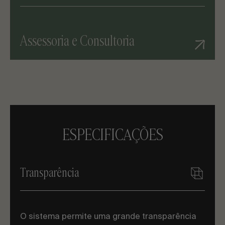
diferentes escalas, as fachadas têxteis são a
opção ideal para quem procura inovação sem
comprometer o design.
Assessoria e Consultoria
ESPECIFICAÇÕES
Transparência
O sistema permite uma grande transparência