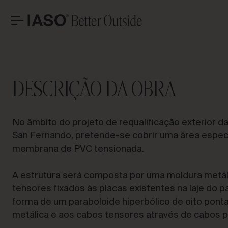
San Fernando de Henares, Madrid
ESCRITÓRIOS CENTRAIS
CONTACTO
VAM
Avinguda Exèrcit 35-37
Tel. +34 973 263 022
DESCRIÇÃO DA OBRA
25194 Lleida
Fax +34 973 275 887
Espanha
E-mail info@iasoglobal.com
SOLUÇÕES
No âmbito do projeto de requalificação exterior 
PROJETOS EMBLEMÁTICOS
A
CONTACTE-NOS
COMO CHEGAR
San Fernando, pretende-se cobrir uma área espe
PROFISSIONAL
membrana de PVC tensionada.
HISTÓRIAS
A estrutura será composta por uma moldura metáli
tensores fixados às placas existentes na laje do 
forma de um paraboloide hiperbólico de oito ponta
metálica e aos cabos tensores através de cabos pe