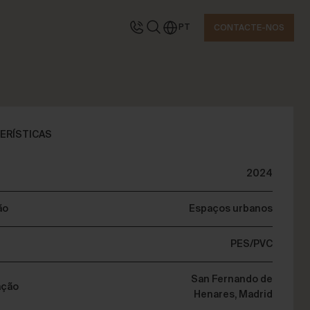
PT
CONTACTE-NOS
ONTACTE-NOS
ERÍSTICAS
2024
olicite informações
ão
Espaços urbanos
PES/PVC
San Fernando de
ação
Henares, Madrid