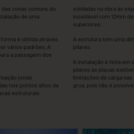
r das zonas comuns do
soldadas na obra às esp
stalação de uma
inoxidável com 12mm de 
superiores.
forma é obtida através
A estrutura tem uma dim
or vários padrões. A
pilares.
 para a passagem dos
A instalação é feita em
pilares às placas existe
ixação (onde
limitações de carga nas 
das nos pontos altos da
grua, pois não é possíve
acas estruturais