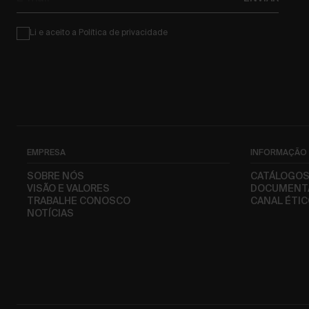
mail
Condiciones
Li e aceito a
Política de privacidade
EMPRESA
INFORMAÇÃO
SOBRE NÓS
CATÁLOGO
VISÃO E VALORES
DOCUMENT
TRABALHE CONOSCO
CANAL ÉTI
NOTÍCIAS