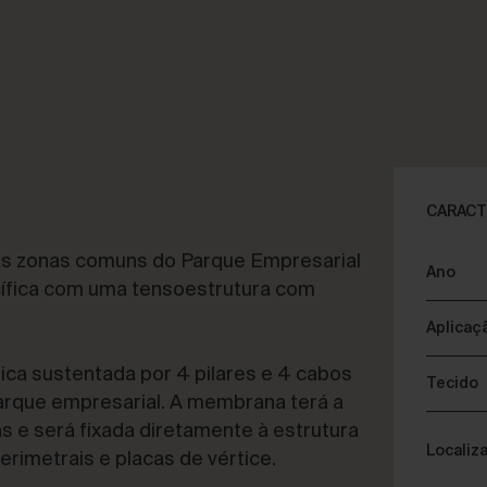
FECHAR
OS FALAR SOBRE O SEU PROJETO
C
CARACT
das zonas comuns do Parque Empresarial
Ano
ssessoria e Consultoria
S
cífica com uma tensoestrutura com
Aplicaç
ca sustentada por 4 pilares e 4 cabos
Tecido
parque empresarial. A membrana terá a
s e será fixada diretamente à estrutura
Localiz
rimetrais e placas de vértice.