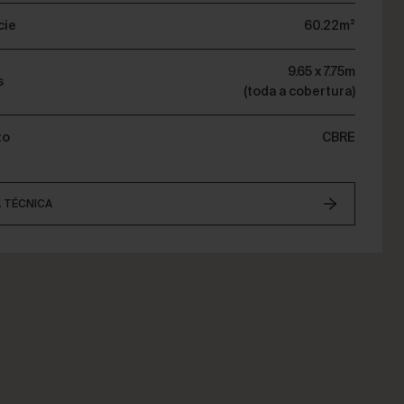
cie
60.22m²
9.65 x 7.75m
s
(toda a cobertura)
to
CBRE
A TÉCNICA