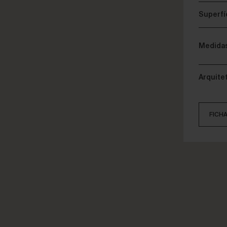
Superfí
Medida
Arquite
FICH