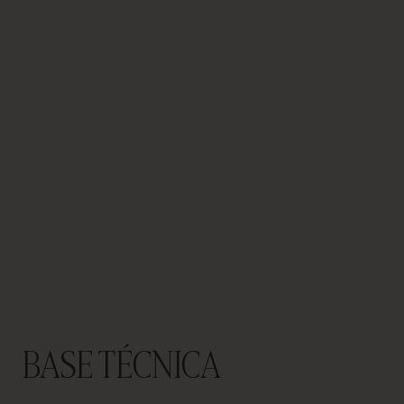
VAMOS FALAR SOBRE O SEU
PROJETO
Assessoria e
Consultoria
BASE TÉCNICA