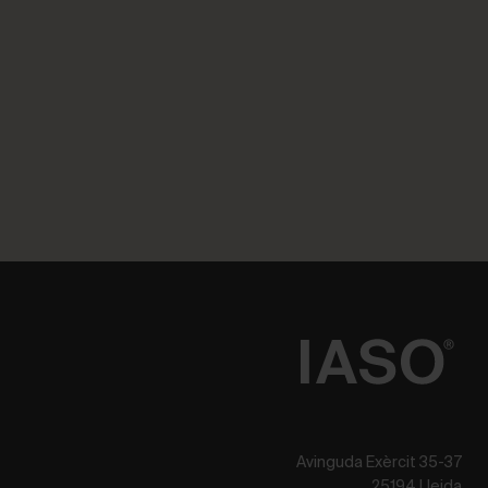
Avinguda Exèrcit 35-37
25194 Lleida