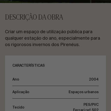
CONTACTE-NOS
DESCRIÇÃO DA OBRA
Solicite informações
Criar um espaço de utilizaçáo pública para
qualquer estaçáo do ano, especialmente para
os rigorosos invernos dos Pirenéus.
PT
ES
EN
FR
CARACTERÍSTICAS
VAMOS FALAR SOBRE O SEU PROJETO
Ano
2004
Aplicação
Espaços urbanos
Assessoria e Consultoria
PES/PVC
Tecido
Ferrari ref. 502