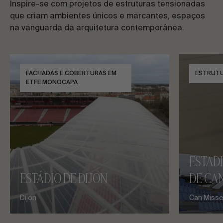
Inspire-se com projetos de estruturas tensionadas
que criam ambientes únicos e marcantes, espaços
na vanguarda da arquitetura contemporânea.
FACHADAS E COBERTURAS EM
ESTRUTU
ETFE MONOCAPA
ESTAD
ESTÁDIO DE DIJON
DE CAN
Dijon
Can Misses