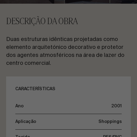
CONTACTE-NOS
DESCRIÇÃO DA OBRA
Solicite informações
Duas estruturas idênticas projetadas como
elemento arquitetónico decorativo e protetor
dos agentes atmosféricos na área de lazer do
centro comercial.
PT
ES
EN
FR
CARACTERÍSTICAS
VAMOS FALAR SOBRE O SEU PROJETO
Ano
2001
Assessoria e Consultoria
Aplicação
Shoppings