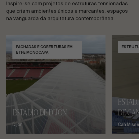
Inspire-se com projetos de estruturas tensionadas
que criam ambientes únicos e marcantes, espaços
na vanguarda da arquitetura contemporânea.
FACHADAS E COBERTURAS EM
ESTRUTU
ETFE MONOCAPA
ESTAD
ESTÁDIO DE DIJON
DE CAN
Dijon
Can Misses