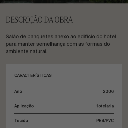
CONTACTE-NOS
DESCRIÇÃO DA OBRA
Solicite informações
Saláo de banquetes anexo ao edifício do hotel
para manter semelhança com as formas do
ambiente natural.
PT
ES
EN
FR
CARACTERÍSTICAS
VAMOS FALAR SOBRE O SEU PROJETO
Ano
2006
Aplicação
Hotelaria
Assessoria e Consultoria
Tecido
PES/PVC