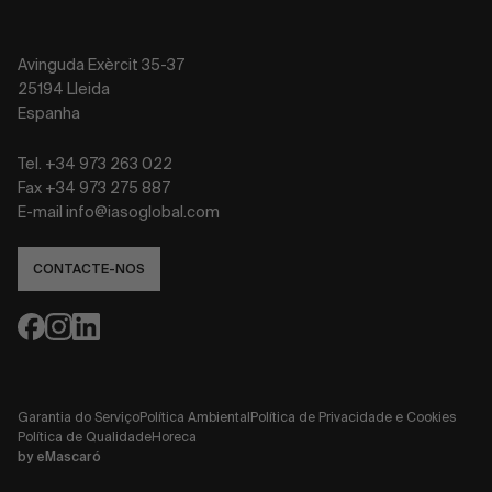
Avinguda Exèrcit 35-37
25194 Lleida
Espanha
Tel. +34 973 263 022
Fax +34 973 275 887
E-mail info@iasoglobal.com
CONTACTE-NOS
Garantia do Serviço
Política Ambiental
Política de Privacidade e Cookies
Política de Qualidade
Horeca
by
eMascaró