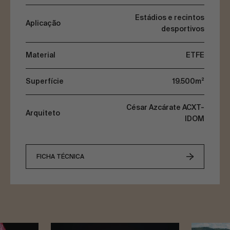
resolve uma envolvente leve, como também
contribui ativamente para a identidade visual do
Estádios e recintos
Aplicação
estádio.
desportivos
Material
ETFE
Superfície
19.500m²
César Azcárate ACXT-
Arquiteto
IDOM
FICHA TÉCNICA