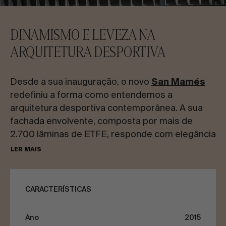
CONTACTE-NOS
DINAMISMO E LEVEZA NA
Solicite informações
ARQUITETURA DESPORTIVA
Desde a sua inauguração, o novo
San Mamés
redefiniu a forma como entendemos a
arquitetura desportiva contemporânea. A sua
fachada envolvente, composta por mais de
PT
ES
EN
FR
2.700 lâminas de ETFE, responde com elegância
e precisão aos desafios da sustentabilidade, do
LER MAIS
VAMOS FALAR SOBRE O SEU PROJETO
design urbano e da experiência do utilizador.
A intervenção da IASO permitiu transformar uma
CARACTERÍSTICAS
Assessoria e Consultoria
necessidade funcional num gesto arquitetónico
reconhecível. Um sistema técnico que não só
Ano
2015