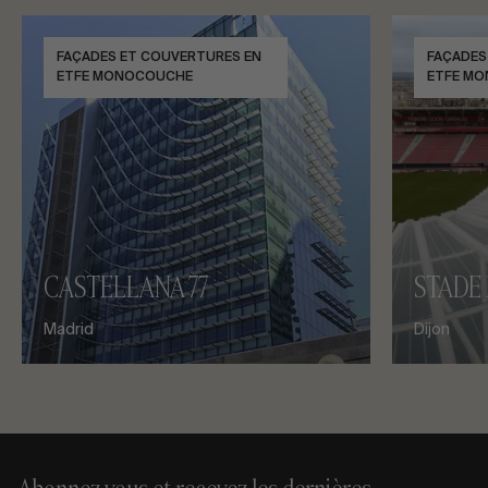
FAÇADES ET COUVERTURES EN
FAÇADES
ETFE MONOCOUCHE
ETFE M
CASTELLANA 77
STADE 
Madrid
Dijon