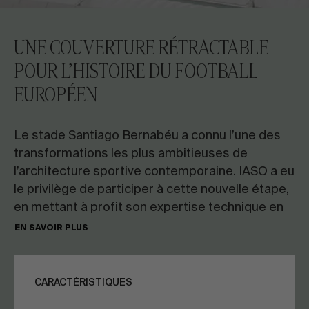
CONTACTEZ-NOUS
UNE COUVERTURE RÉTRACTABLE
Demandez des informations
POUR L’HISTOIRE DU FOOTBALL
EUROPÉEN
Le stade Santiago Bernabéu a connu l’une des
transformations les plus ambitieuses de
l’architecture sportive contemporaine. IASO a eu
FR
ES
EN
PT
le privilège de participer à cette nouvelle étape,
en mettant à profit son expertise technique en
PARLONS DE VOTRE PROJET
architecture textile à travers la conception, la
EN SAVOIR PLUS
fabrication et l’installation de la couverture
textile rétractable qui coiffe le nouveau stade.
Conseil & Consulting
Un projet qui incarne l’innovation, l’ingénierie et
CARACTÉRISTIQUES
la spectacularité, redéfinissant la manière de