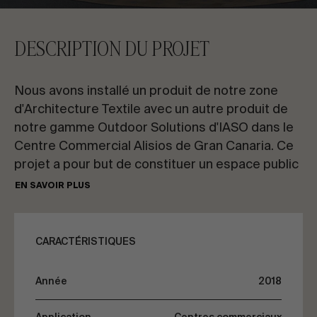
CONTACTEZ-NOUS
DESCRIPTION DU PROJET
Demandez des informations
Nous avons installé un produit de notre zone
d'Architecture Textile avec un autre produit de
notre gamme Outdoor Solutions d'IASO dans le
Centre Commercial Alisios de Gran Canaria. Ce
projet a pour but de constituer un espace public
FR
ES
EN
PT
couvert et personnalisé de la rue piétonne du
EN SAVOIR PLUS
Centre Commercial Alisios (Îles Canaries). Il
s’agit plus précisément des entrées Nord et Sud
PARLONS DE VOTRE PROJET
de ce centre commercial.
CARACTÉRISTIQUES
L’idée principale a été de créer un espace
Conseil & Consulting
Année
2018
ombragé et coloré dans les points les plus
spacieux des rues, étant les lieux où se trouvent