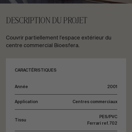
CONTACTEZ-NOUS
DESCRIPTION DU PROJET
Demandez des informations
Couvrir partiellement l'espace extérieur du
centre commercial Bioesfera.
CARACTÉRISTIQUES
FR
ES
EN
PT
Année
2001
PARLONS DE VOTRE PROJET
Application
Centres commerciaux
Conseil & Consulting
PES/PVC
Tissu
Ferrari ref. 702