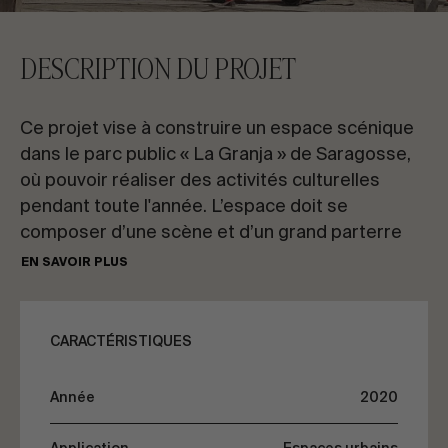
CONTACTEZ-NOUS
DESCRIPTION DU PROJET
Demandez des informations
Ce projet vise à construire un espace scénique
dans le parc public « La Granja » de Saragosse,
où pouvoir réaliser des activités culturelles
pendant toute l'année. L’espace doit se
composer d’une scène et d’un grand parterre
FR
ES
EN
PT
pour le public et les deux zones seront
EN SAVOIR PLUS
protégées des intempéries.
PARLONS DE VOTRE PROJET
Pour atteindre ces objectifs, le projet a été situé
CARACTÉRISTIQUES
sur une grande place préexistante du parc et
une coupole géodésique (triangulée) avec des
Conseil & Consulting
Année
2020
tubes d'acier a été construite au-dessus. C'est
une structure de forme hémisphérique de 30m