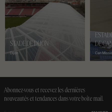
ESTAD
STADE DE DIJON
DE CAN
Dijon
Can Misses
Abonnez-vous et recevez les dernières
nouveautés et tendances dans votre boîte mail.
E-