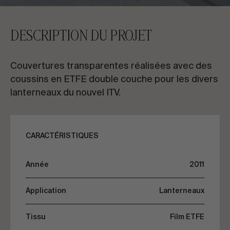
CONTACTEZ-NOUS
DESCRIPTION DU PROJET
Demandez des informations
Couvertures transparentes réalisées avec des
coussins en ETFE double couche pour les divers
lanterneaux du nouvel ITV.
FR
ES
EN
PT
CARACTÉRISTIQUES
PARLONS DE VOTRE PROJET
Année
2011
Application
Lanterneaux
Conseil & Consulting
Tissu
Film ETFE