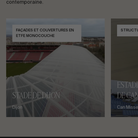
contemporaine.
FAÇADES ET COUVERTURES EN
STRUCT
ETFE MONOCOUCHE
ESTAD
STADE DE DIJON
DE CAN
Dijon
Can Misses