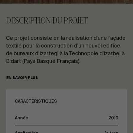
CONTACTEZ-NOUS
DESCRIPTION DU PROJET
Demandez des informations
Ce projet consiste en la réalisation d'une façade
textile pour la construction d’un nouvel édifice
de bureaux d’Izartegi à la Technopole d'Izarbel à
Bidart (Pays Basque Français).
FR
ES
EN
PT
La membrane textile est un revêtement final de
EN SAVOIR PLUS
la façade principale de l’édifice et présente de
multiples courbures pour marquer des plans de
PARLONS DE VOTRE PROJET
différente inclinaison définis par l’architecte. Il a
CARACTÉRISTIQUES
été réalisé avec une membrane Frontside View
381 de Serge Ferrari de couleur blanche, avec
Conseil & Consulting
Année
2019
une structure en forme de maille qui permet le
passage de la lumière naturelle dans les