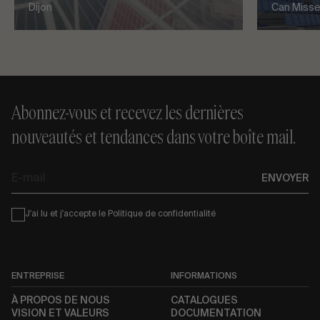
Dijon
Can Misses
Abonnez-vous et recevez les dernières
nouveautés et tendances dans votre boîte mail.
E-
ENVOYER
mail
Condiciones
J'ai lu et j'accepte le
Politique de confidentialité
ENTREPRISE
INFORMATIONS
À PROPOS DE NOUS
CATALOGUES
VISION ET VALEURS
DOCUMENTATION