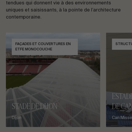
tendues qui donnent vie à des environnements
uniques et saisissants, à la pointe de l’architecture
contemporaine.
FAÇADES ET COUVERTURES EN
STRUCT
ETFE MONOCOUCHE
ESTAD
STADE DE DIJON
DE CAN
Dijon
Can Misses