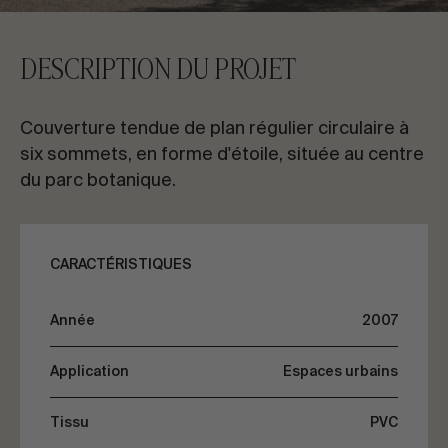
CONTACTEZ-NOUS
DESCRIPTION DU PROJET
Demandez des informations
Couverture tendue de plan régulier circulaire à
six sommets, en forme d'étoile, située au centre
du parc botanique.
FR
ES
EN
PT
CARACTÉRISTIQUES
PARLONS DE VOTRE PROJET
Année
2007
Application
Espaces urbains
Conseil & Consulting
Tissu
PVC