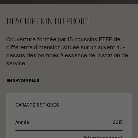
CONTACTEZ-NOUS
DESCRIPTION DU PROJET
Demandez des informations
Couverture formée par 18 coussins ETFE de
différente dimension, située sur un auvent au-
dessus des pompes à essence de la station de
service.
FR
ES
EN
PT
La fixation des coussins à l’auvent est réalisée à
EN SAVOIR PLUS
la partie supérieure moyennant des profilés en
aluminium.
PARLONS DE VOTRE PROJET
CARACTÉRISTIQUES
Conseil & Consulting
Année
2015
*Les images sont cédées par Montse Zamorano