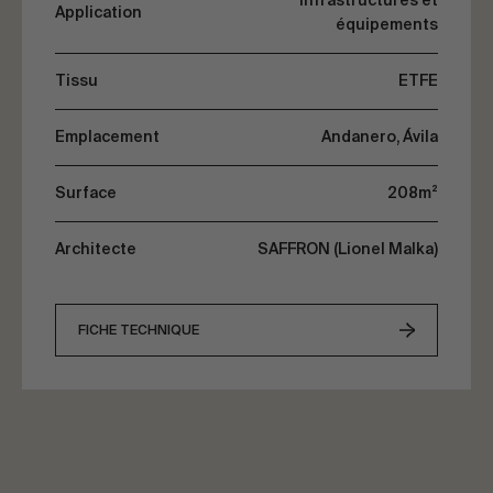
Infrastructures et
Application
équipements
Tissu
ETFE
Emplacement
Andanero, Ávila
Surface
208m²
Architecte
SAFFRON (Lionel Malka)
FICHE TECHNIQUE