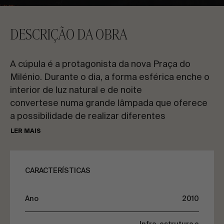
CONTACTE-NOS
DESCRIÇÃO DA OBRA
Solicite informações
A cúpula é a protagonista da nova Praça do
Milénio. Durante o dia, a forma esférica enche o
interior de luz natural e de noite
convertese numa grande lâmpada que oferece
a possibilidade de realizar diferentes
PT
ES
EN
FR
efeitos coloridos.
LER MAIS
Construção singular projetada como espaço
VAMOS FALAR SOBRE O SEU PROJETO
multifuncional.
CARACTERÍSTICAS
Assessoria e Consultoria
Ano
2010