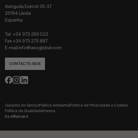
Avinguda Exèrcit 35-37
25194 Lleida
Espanha
Tel. +34 973 263 022
Fax +34 973 275 887
E-mail info@iasoglobal.com
CONTACTE-NOS
Garantia do Serviço
Política Ambiental
Política de Privacidade e Cookies
Política de Qualidade
Horeca
by
eMascaró