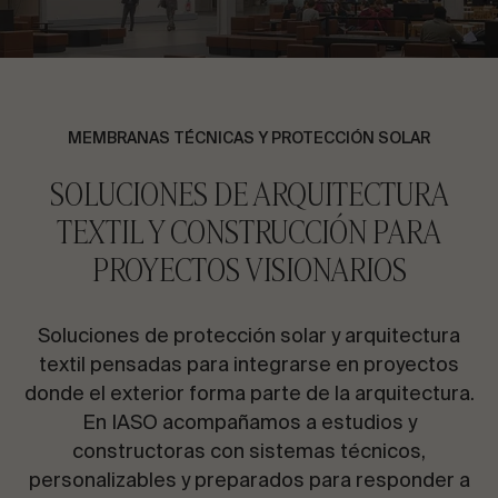
CONTACTA CON NOSOTROS
Solicita información
MEMBRANAS TÉCNICAS Y PROTECCIÓN SOLAR
SOLUCIONES DE ARQUITECTURA
TEXTIL Y CONSTRUCCIÓN PARA
PROYECTOS VISIONARIOS
ES
EN
FR
PT
Soluciones de protección solar y arquitectura
HABLEMOS DE TU PROYECTO
textil pensadas para integrarse en proyectos
donde el exterior forma parte de la arquitectura.
En IASO acompañamos a estudios y
Asesoría y consultoría
constructoras con sistemas técnicos,
personalizables y preparados para responder a