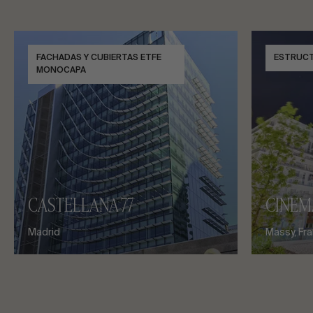
FACHADAS Y CUBIERTAS ETFE
ESTRUC
MONOCAPA
CASTELLANA 77
CINEM
Madrid
Massy, Fra