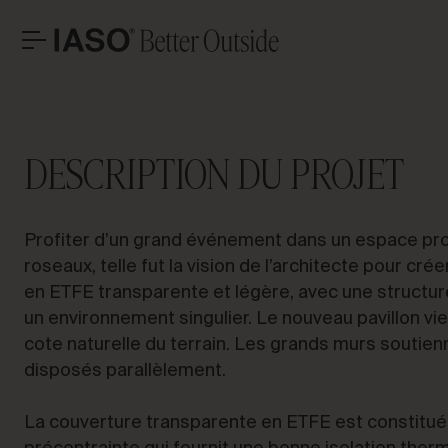
Olot
BUREAUX CENTRAUX
CONTACT
PARLON
Avinguda Exèrcit 35-37
Tél. +34 973 263 022
DESCRIPTION DU PROJET
25194 Lleida
Fax +34 973 275 887
Espagne
E-mail info@iasoglobal.com
SOLUTIONS
Profiter d’un grand événement dans un espace pro
PROJETS EMBLÉMATIQUES
Con
CONTACTEZ-NOUS
COMMENT Y ARRIVER
roseaux, telle fut la vision de l’architecte pour cré
PROFESSIONNEL
en ETFE transparente et légère, avec une structure
HISTOIRES
un environnement singulier. Le nouveau pavillon vi
cote naturelle du terrain. Les grands murs soutienn
disposés parallèlement.
La couverture transparente en ETFE est constit