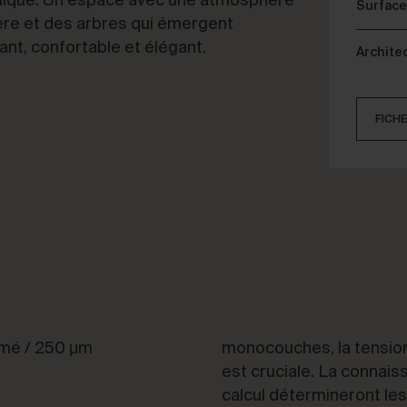
ermique. Un espace avec une atmosphère
Surface
ère et des arbres qui émergent
nt, confortable et élégant.
Archite
FICH
imé / 250 μm
monocouches, la tension
est cruciale. La connai
calcul détermineront le