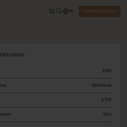
FR
CONTACTEZ-NOUS
TACTEZ-NOUS
ÉRISTIQUES
2010
emandez des informations
tion
Hôtellerie
ETFE
ement
Olot