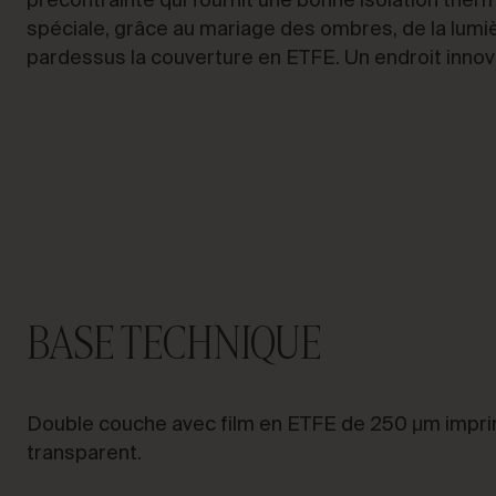
précontrainte qui fournit une bonne isolation th
spéciale, grâce au mariage des ombres, de la lumi
pardessus la couverture en ETFE. Un endroit innova
PARLONS DE VOTRE
PROJET
Conseil &
Consulting
BASE TECHNIQUE
Double couche avec film en ETFE de 250 μm impr
transparent.