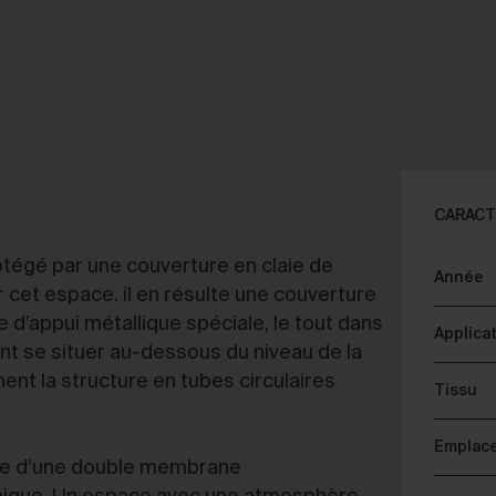
FERMER
S DE VOTRE PROJET
CON
CARACT
tégé par une couverture en claie de
Année
seil & Consulting
D
er cet espace. il en résulte une couverture
 d’appui métallique spéciale, le tout dans
Applica
ent se situer au-dessous du niveau de la
ent la structure en tubes circulaires
Tissu
Emplac
uée d’une double membrane