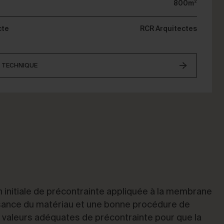
800m²
cte
RCR Arquitectes
E TECHNIQUE
 initiale de précontrainte appliquée à la membrane
ssance du matériau et une bonne procédure de
s valeurs adéquates de précontrainte pour que la