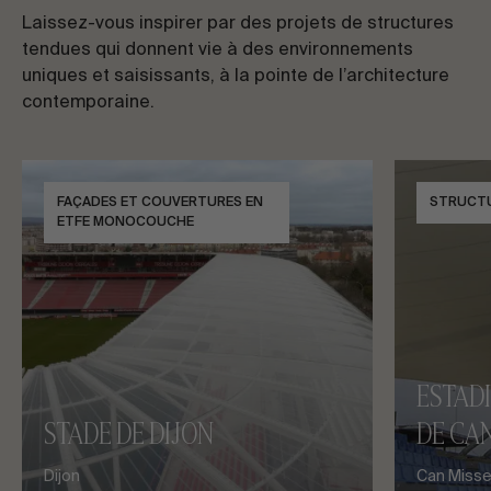
Laissez-vous inspirer par des projets de structures
tendues qui donnent vie à des environnements
uniques et saisissants, à la pointe de l’architecture
contemporaine.
FAÇADES ET COUVERTURES EN
STRUCT
ETFE MONOCOUCHE
ESTAD
STADE DE DIJON
DE CAN
Dijon
Can Misses