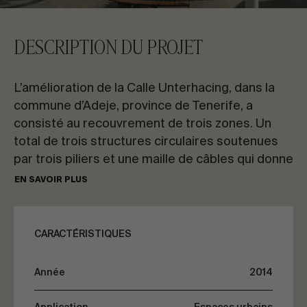
CONTACTEZ-NOUS
DESCRIPTION DU PROJET
Demandez des informations
L’amélioration de la Calle Unterhacing, dans la
commune d’Adeje, province de Tenerife, a
consisté au recouvrement de trois zones. Un
total de trois structures circulaires soutenues
par trois piliers et une maille de câbles qui donne
FR
ES
EN
PT
de l’ombre à cette rue piétonne.
EN SAVOIR PLUS
La couverture de chaque structure est réalisée
PARLONS DE VOTRE PROJET
avec une maille de câbles en acier inoxydable et
CARACTÉRISTIQUES
des membranes fixées avec des ressorts. La
singularité qui caractérise la rénovation de cette
Conseil & Consulting
Année
2014
rue fait de cet endroit une référence sur
l’espace côtier de la commune d’Adeje.